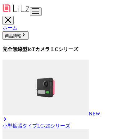
ホーム
商品情報
完全無線型IoTカメラ LCシリーズ
NEW
小型拡張タイプ
LC-20シリーズ