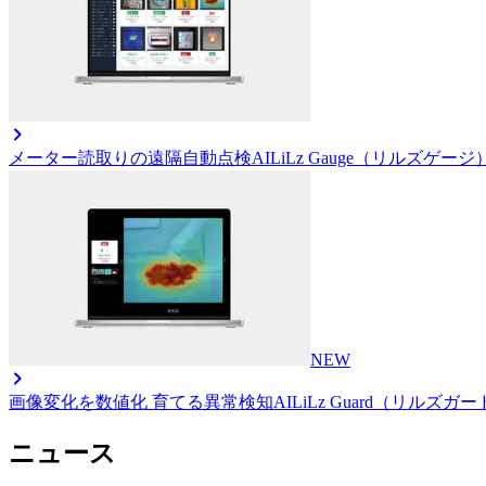
メーター読取りの遠隔自動点検AI
LiLz Gauge（リルズゲージ
NEW
画像変化を数値化 育てる異常検知AI
LiLz Guard（リルズガ
ニュース