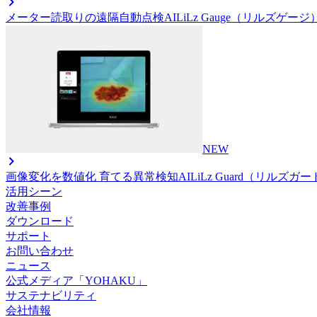
メーター読取りの遠隔自動点検AI
LiLz Gauge（リルズゲージ
NEW
画像変化を数値化 育てる異常検知AI
LiLz Guard（リルズガ
活用シーン
改善事例
ダウンロード
サポート
お問い合わせ
ニュース
公式メディア「YOHAKU」
サステナビリティ
会社情報