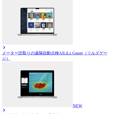
メーター読取りの遠隔自動点検AI
LiLz Gauge（リルズゲー
ジ）
NEW