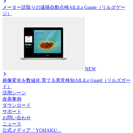
メーター読取りの遠隔自動点検AI
LiLz Gauge（リルズゲー
ジ）
NEW
画像変化を数値化 育てる異常検知AI
LiLz Guard（リルズガー
ド）
活用シーン
改善事例
ダウンロード
サポート
お問い合わせ
ニュース
公式メディア「YOHAKU」