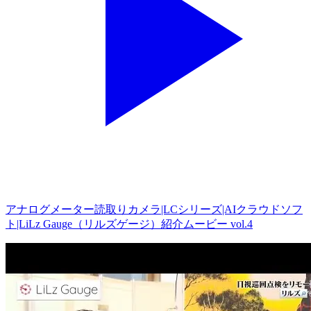
アナログメーター読取りカメラ|LCシリーズ|AIクラウドソフ
ト|LiLz Gauge（リルズゲージ）紹介ムービー vol.4