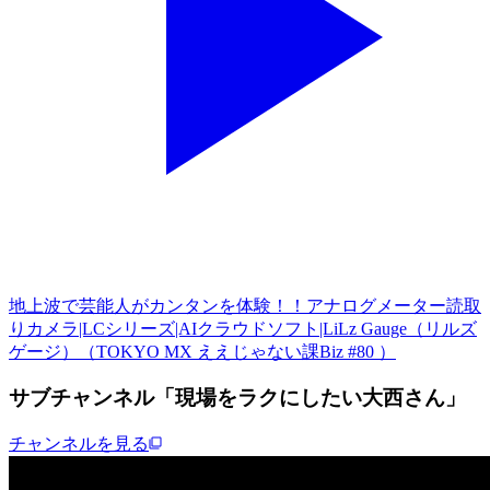
地上波で芸能人がカンタンを体験！！アナログメーター読取
りカメラ|LCシリーズ|AIクラウドソフト|LiLz Gauge（リルズ
ゲージ）（TOKYO MX ええじゃない課Biz #80 ）
サブチャンネル「現場をラクにしたい大西さん」
チャンネルを見る