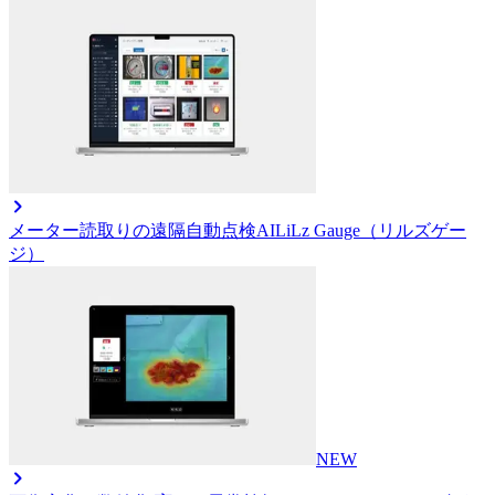
メーター読取りの遠隔自動点検AI
LiLz Gauge（リルズゲー
ジ）
NEW