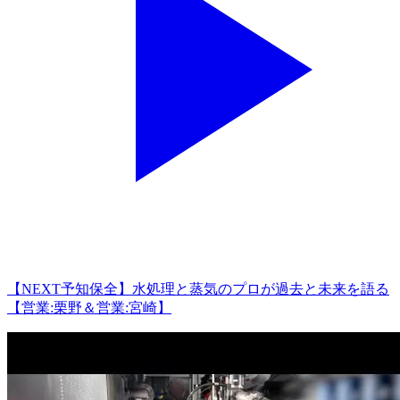
【NEXT予知保全】水処理と蒸気のプロが過去と未来を語る
【営業:栗野＆営業:宮崎】