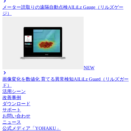
メーター読取りの遠隔自動点検AI
LiLz Gauge（リルズゲー
ジ）
NEW
画像変化を数値化 育てる異常検知AI
LiLz Guard（リルズガー
ド）
活用シーン
改善事例
ダウンロード
サポート
お問い合わせ
ニュース
公式メディア「YOHAKU」