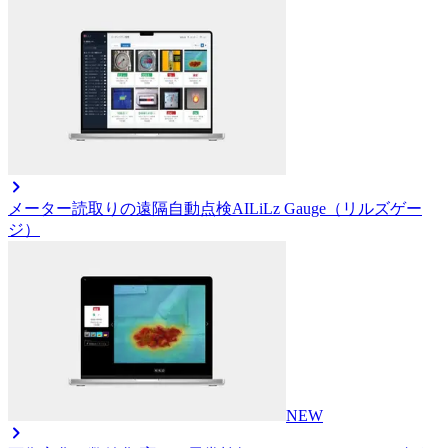
メーター読取りの遠隔自動点検AI
LiLz Gauge（リルズゲー
ジ）
NEW