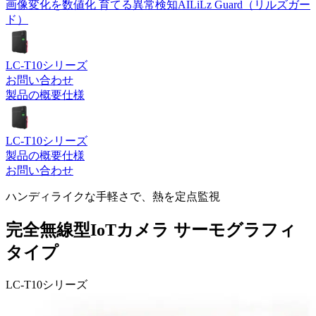
画像変化を数値化 育てる異常検知AI
LiLz Guard（リルズガー
ド）
LC-T10
シリーズ
お問い合わせ
製品の概要
仕様
LC-T10
シリーズ
製品の概要
仕様
お問い合わせ
ハンディライクな手軽さで、熱を定点監視
完全無線型IoTカメラ サーモグラフィ
タイプ
LC-T10
シリーズ