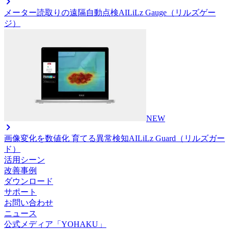
メーター読取りの遠隔自動点検AI
LiLz Gauge（リルズゲー
ジ）
NEW
画像変化を数値化 育てる異常検知AI
LiLz Guard（リルズガー
ド）
活用シーン
改善事例
ダウンロード
サポート
お問い合わせ
ニュース
公式メディア「YOHAKU」