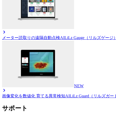
メーター読取りの遠隔自動点検AI
LiLz Gauge（リルズゲージ
NEW
画像変化を数値化 育てる異常検知AI
LiLz Guard（リルズガ
サポート