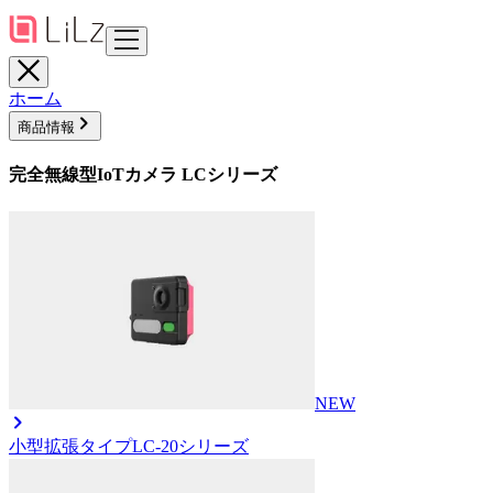
ホーム
商品情報
完全無線型IoTカメラ LCシリーズ
NEW
小型拡張タイプ
LC-20シリーズ