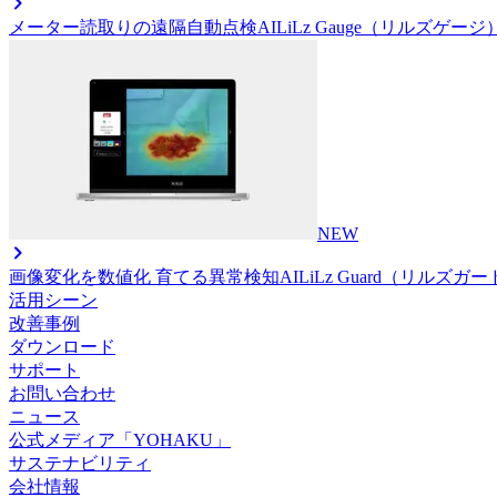
メーター読取りの遠隔自動点検AI
LiLz Gauge（リルズゲージ
NEW
画像変化を数値化 育てる異常検知AI
LiLz Guard（リルズガ
活用シーン
改善事例
ダウンロード
サポート
お問い合わせ
ニュース
公式メディア「YOHAKU」
サステナビリティ
会社情報