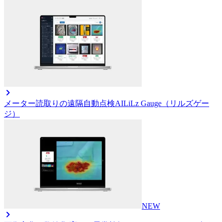
メーター読取りの遠隔自動点検AI
LiLz Gauge（リルズゲー
ジ）
NEW