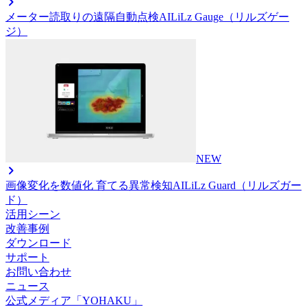
メーター読取りの遠隔自動点検AI
LiLz Gauge（リルズゲー
ジ）
NEW
画像変化を数値化 育てる異常検知AI
LiLz Guard（リルズガー
ド）
活用シーン
改善事例
ダウンロード
サポート
お問い合わせ
ニュース
公式メディア「YOHAKU」