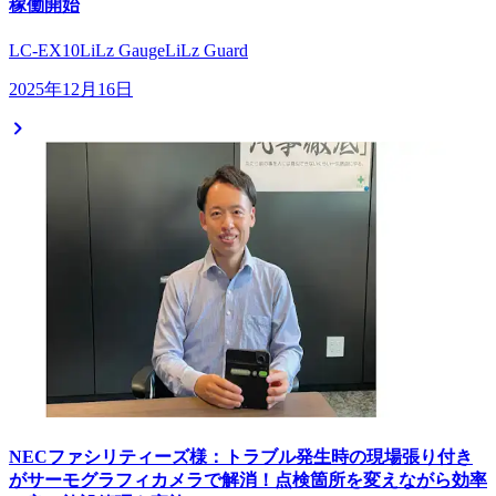
稼働開始
LC-EX10
LiLz Gauge
LiLz Guard
2025年12月16日
NECファシリティーズ様：トラブル発生時の現場張り付き
がサーモグラフィカメラで解消！点検箇所を変えながら効率