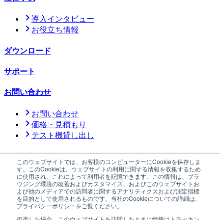
導入インタビュー
お役立ち情報
ダウンロード
サポート
お問い合わせ
お問い合わせ
価格・見積もり
テスト機貸し出し
メディア
このウェブサイトでは、お客様のコンピューターにCookieを保存しま
す。このCookieは、ウェブサイトの利用に関する情報を収集するため
に使用され、これによって利用者を記憶できます。この情報は、ブラ
公式メディア「YOHAKU」
ウジング環境の改善およびカスタマイズ、およびこのウェブサイトお
よび他のメディアでの訪問者に関するアナリティクスおよび測定指標
ニュース
サステナビリティ
会社情報
採用情報
プレスキット
を目的として使用されるものです。当社のCookieについての詳細は、
プライバシーポリシーをご覧ください。
プライバシーポリシー
情報セキュリティに関する方針
特定商
取引法に基づく表記
防爆機器に関する方針
拒否した場合、このウェブサイトを訪問したときに情報はトラッキン