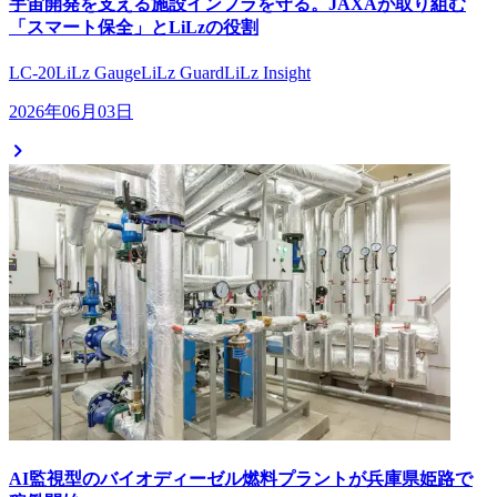
宇宙開発を支える施設インフラを守る。JAXAが取り組む
「スマート保全」とLiLzの役割
LC-20
LiLz Gauge
LiLz Guard
LiLz Insight
2026年06月03日
AI監視型のバイオディーゼル燃料プラントが兵庫県姫路で