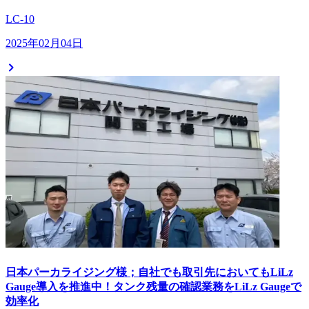
LC-10
2025年02月04日
日本パーカライジング様；自社でも取引先においてもLiLz
Gauge導入を推進中！タンク残量の確認業務をLiLz Gaugeで
効率化