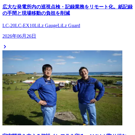
広大な発電所内の巡視点検・記録業務をリモート化。紙記録
の手間と現場移動の負担を削減
LC-20
LC-EX10
LiLz Gauge
LiLz Guard
2026年06月26日