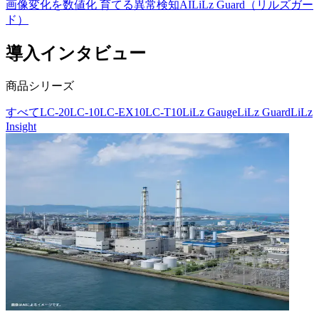
画像変化を数値化 育てる異常検知AI
LiLz Guard（リルズガー
ド）
導入インタビュー
商品シリーズ
すべて
LC-20
LC-10
LC-EX10
LC-T10
LiLz Gauge
LiLz Guard
LiLz
Insight