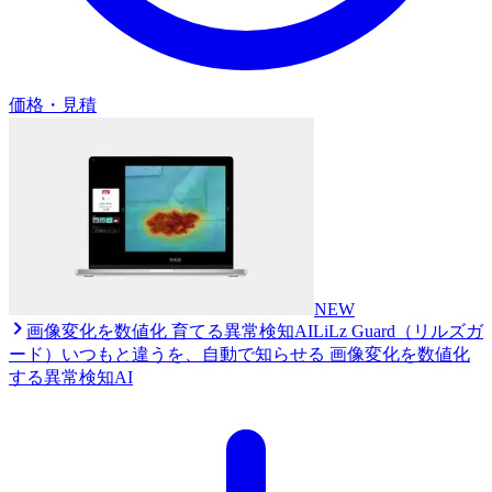
価格・見積
NEW
画像変化を数値化 育てる異常検知AI
LiLz Guard（リルズガ
ード）
いつもと違うを、自動で知らせる 画像変化を数値化
する異常検知AI