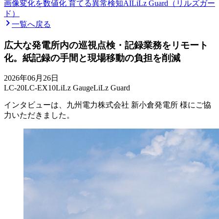
画像変化を数値化 育てる異常検知AI
LiLz Guard（リルズガー
ド）
一覧へ戻る
広大な発電所内の巡視点検・記録業務をリモート
化。紙記録の手間と現場移動の負担を削減
2026年06月26日
LC-20
LC-EX10
LiLz Gauge
LiLz Guard
インタビューは、九州電力株式会社 新小倉発電所 様にご協
力いただきました。