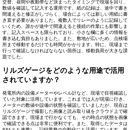
交替、昼間や夜勤帯など決まったタイミングで現場を回り、
数値を確認して記入する運用です。紙の記録は、途中で書き
間違えると修正がしづらく、場合によっては新しい用紙に書
き直す必要がありました。複数人でリレーのように記録して
いくため、誰かが途中で間違えると後続の作業にも影響しま
す。記入スペースも限られており、小さな欄に多くの情報を
書き込む負担もありました。また、敷地が広いため、点検場
所まで移動するだけでも時間がかかります。特に、現場まで
行って確認しなければならない箇所は、移動負荷が大きな課
題でした。
リルズゲージをどのような用途で活用
されていますか？
発電所内の設備メーターやレベル計など、現場で目視確認し
ていた対象に活用しています。これまでは人が現場に行き、
メーターの数値や設備の状態を確認していましたが、現在は
リルズゲージで撮影した画像と読み取り値をクラウド上で確
認できます。現場まで行かなくても、その時点の状態を画像
で確認できる点は非常に便利です。また、取得したデータは
RPAとも連携し、記録業務の自動化にも活用しています。単