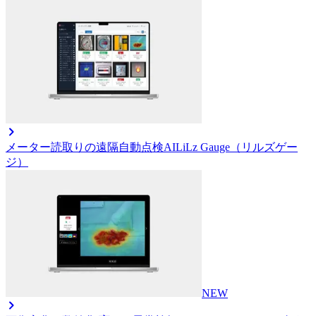
メーター読取りの遠隔自動点検AI
LiLz Gauge（リルズゲー
ジ）
NEW