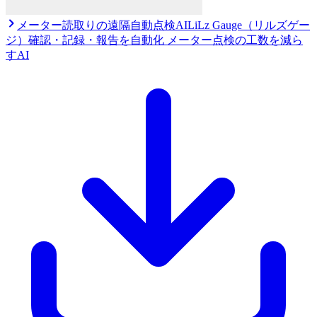
メーター読取りの遠隔自動点検AI
LiLz Gauge（リルズゲー
ジ）
確認・記録・報告を自動化 メーター点検の工数を減ら
すAI