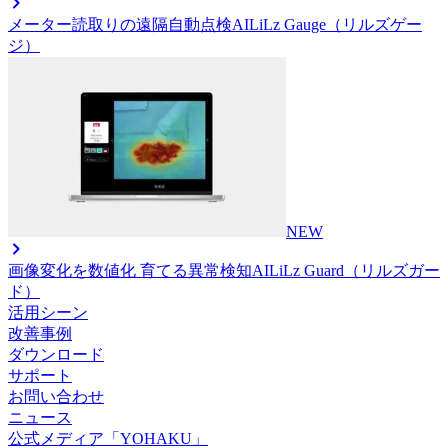
メーター読取りの遠隔自動点検AI
LiLz Gauge（リルズゲー
ジ）
NEW
画像変化を数値化 育てる異常検知AI
LiLz Guard（リルズガー
ド）
活用シーン
改善事例
ダウンロード
サポート
お問い合わせ
ニュース
公式メディア「YOHAKU」