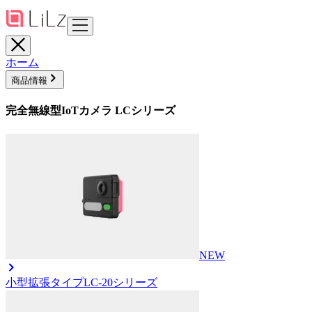
ホーム
商品情報
完全無線型IoTカメラ LCシリーズ
NEW
小型拡張タイプ
LC-20シリーズ