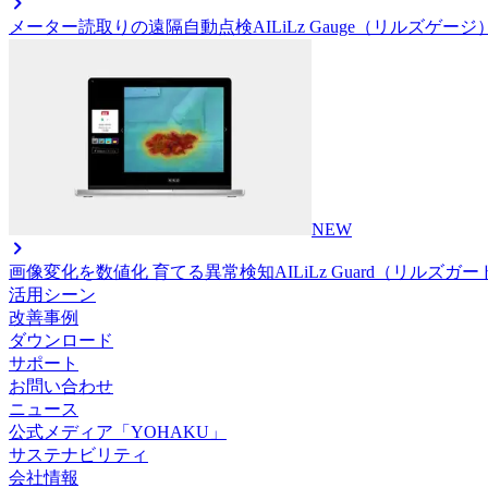
メーター読取りの遠隔自動点検AI
LiLz Gauge（リルズゲージ
NEW
画像変化を数値化 育てる異常検知AI
LiLz Guard（リルズガ
活用シーン
改善事例
ダウンロード
サポート
お問い合わせ
ニュース
公式メディア「YOHAKU」
サステナビリティ
会社情報