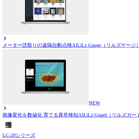
メーター読取りの遠隔自動点検AI
LiLz Gauge（リルズゲージ
NEW
画像変化を数値化 育てる異常検知AI
LiLz Guard（リルズガ
LC-20
シリーズ