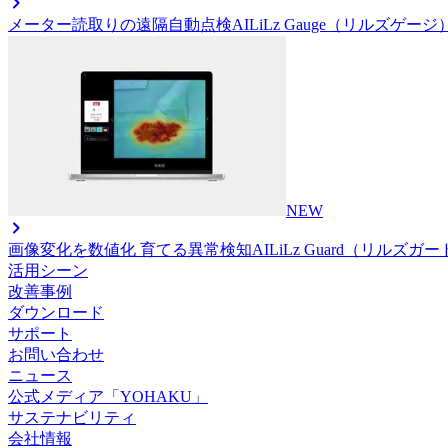
メーター読取りの遠隔自動点検AI
LiLz Gauge（リルズゲージ
NEW
画像変化を数値化 育てる異常検知AI
LiLz Guard（リルズガ
活用シーン
改善事例
ダウンロード
サポート
お問い合わせ
ニュース
公式メディア「YOHAKU」
サステナビリティ
会社情報