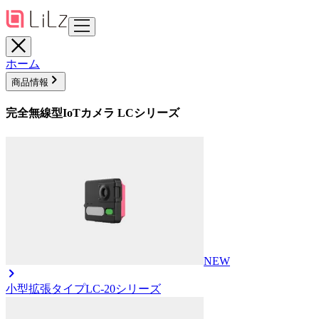
ホーム
商品情報
完全無線型IoTカメラ LCシリーズ
NEW
小型拡張タイプ
LC-20シリーズ