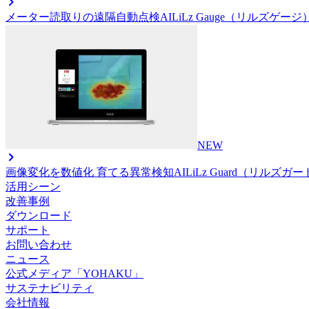
メーター読取りの遠隔自動点検AI
LiLz Gauge（リルズゲージ
NEW
画像変化を数値化 育てる異常検知AI
LiLz Guard（リルズガ
活用シーン
改善事例
ダウンロード
サポート
お問い合わせ
ニュース
公式メディア「YOHAKU」
サステナビリティ
会社情報