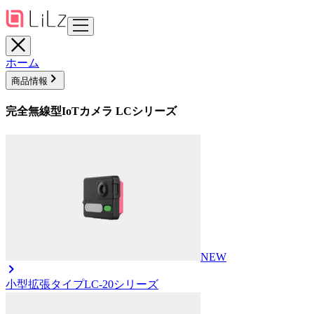
ホーム
商品情報
完全無線型IoTカメラ LCシリーズ
NEW
小型拡張タイプ
LC-20シリーズ