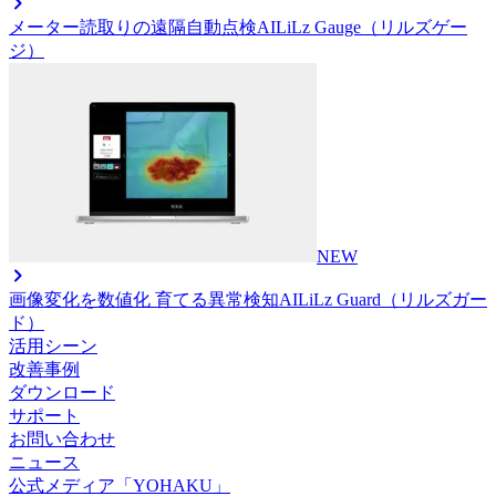
メーター読取りの遠隔自動点検AI
LiLz Gauge（リルズゲー
ジ）
NEW
画像変化を数値化 育てる異常検知AI
LiLz Guard（リルズガー
ド）
活用シーン
改善事例
ダウンロード
サポート
お問い合わせ
ニュース
公式メディア「YOHAKU」