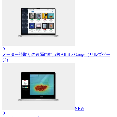
メーター読取りの遠隔自動点検AI
LiLz Gauge（リルズゲー
ジ）
NEW