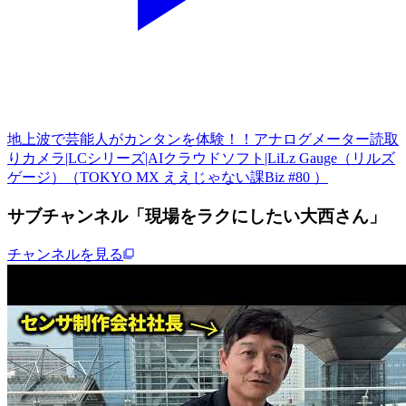
地上波で芸能人がカンタンを体験！！アナログメーター読取
りカメラ|LCシリーズ|AIクラウドソフト|LiLz Gauge（リルズ
ゲージ）（TOKYO MX ええじゃない課Biz #80 ）
サブチャンネル「現場をラクにしたい大西さん」
チャンネルを見る