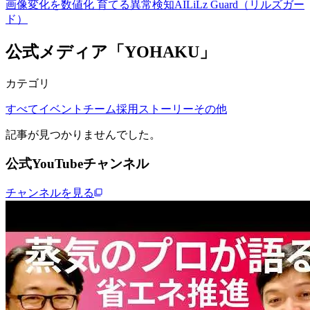
画像変化を数値化 育てる異常検知AI
LiLz Guard（リルズガー
ド）
公式メディア「YOHAKU」
カテゴリ
すべて
イベント
チーム
採用
ストーリー
その他
記事が見つかりませんでした。
公式YouTubeチャンネル
チャンネルを見る