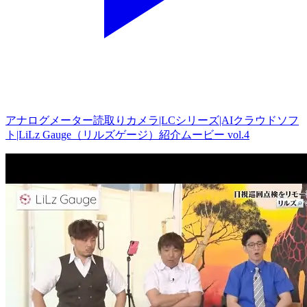
アナログメーター読取りカメラ|LCシリーズ|AIクラウドソフ
ト|LiLz Gauge（リルズゲージ）紹介ムービー vol.4