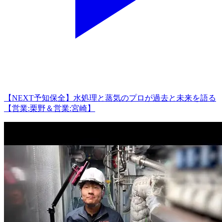
【NEXT予知保全】水処理と蒸気のプロが過去と未来を語る
【営業:栗野＆営業:宮崎】