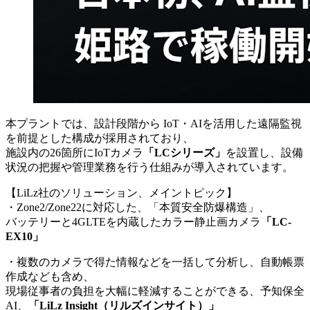
本プラントでは、設計段階から IoT・AIを活用した遠隔監視
を前提とした構成が採用されており、
施設内の26箇所にIoTカメラ
「LCシリーズ」
を設置し、設備
状況の把握や管理業務を行う仕組みが導入されています。
【LiLz社のソリューション、メイントピック】
・Zone2/Zone22に対応した、「本質安全防爆構造」、
バッテリーと4GLTEを内蔵したカラー静止画カメラ
「LC-
EX10」
・複数のカメラで得た情報などを一括して分析し、自動帳票
作成なども含め、
現場従事者の負担を大幅に軽減することができる、予知保全
AI、
「LiLz Insight（リルズインサイト）」