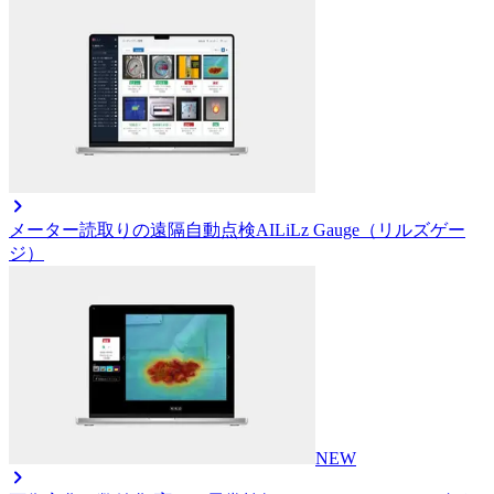
メーター読取りの遠隔自動点検AI
LiLz Gauge（リルズゲー
ジ）
NEW