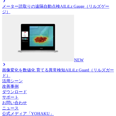
メーター読取りの遠隔自動点検AI
LiLz Gauge（リルズゲー
ジ）
NEW
画像変化を数値化 育てる異常検知AI
LiLz Guard（リルズガー
ド）
活用シーン
改善事例
ダウンロード
サポート
お問い合わせ
ニュース
公式メディア「YOHAKU」