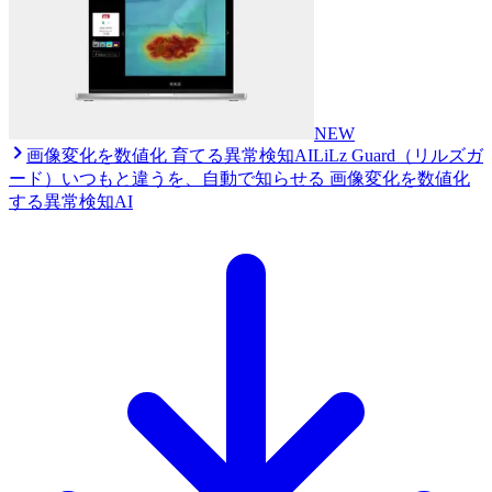
NEW
画像変化を数値化 育てる異常検知AI
LiLz Guard（リルズガ
ード）
いつもと違うを、自動で知らせる 画像変化を数値化
する異常検知AI