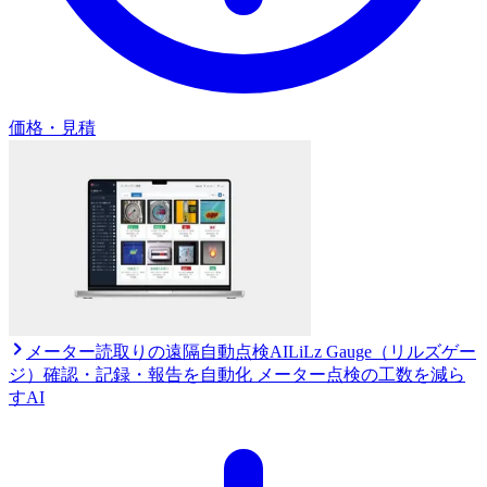
価格・見積
メーター読取りの遠隔自動点検AI
LiLz Gauge（リルズゲー
ジ）
確認・記録・報告を自動化 メーター点検の工数を減ら
すAI