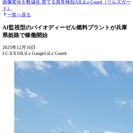
画像変化を数値化 育てる異常検知AI
LiLz Guard（リルズガー
ド）
一覧へ戻る
AI監視型のバイオディーゼル燃料プラントが兵庫
県姫路で稼働開始
2025年12月16日
LC-EX10
LiLz Gauge
LiLz Guard