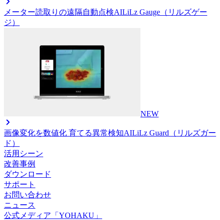
メーター読取りの遠隔自動点検AI
LiLz Gauge（リルズゲー
ジ）
NEW
画像変化を数値化 育てる異常検知AI
LiLz Guard（リルズガー
ド）
活用シーン
改善事例
ダウンロード
サポート
お問い合わせ
ニュース
公式メディア「YOHAKU」