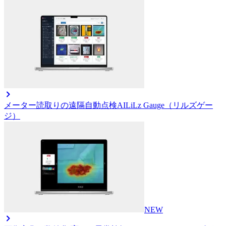
メーター読取りの遠隔自動点検AI
LiLz Gauge（リルズゲー
ジ）
NEW