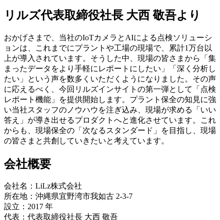
リルズ代表取締役社長 大西 敬吾より
おかげさまで、当社のIoTカメラとAIによる点検ソリューシ
ョンは、これまでにプラントや工場の現場で、累計1万台以
上が導入されています。そうした中、現場の皆さまから「集
まったデータをより手軽にレポートにしたい」「深く分析し
たい」という声を数多くいただくようになりました。その声
に応えるべく、今回リルズインサイトの第一弾として「点検
レポート機能」を提供開始します。プラント保全の知見に強
い当社スタッフのノウハウを注ぎ込み、現場が求める「いい
答え」が導き出せるプロダクトへと進化させています。これ
からも、現場保全の「次なるスタンダード」を目指し、現場
の皆さまと共創していきたいと考えています。
会社概要
会社名：LiLz株式会社
所在地：沖縄県宜野湾市我如古 2-3-7
設立：2017 年
代表：代表取締役社長 大西 敬吾