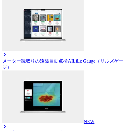
メーター読取りの遠隔自動点検AI
LiLz Gauge（リルズゲー
ジ）
NEW