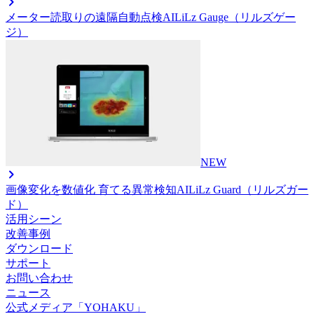
メーター読取りの遠隔自動点検AI
LiLz Gauge（リルズゲー
ジ）
NEW
画像変化を数値化 育てる異常検知AI
LiLz Guard（リルズガー
ド）
活用シーン
改善事例
ダウンロード
サポート
お問い合わせ
ニュース
公式メディア「YOHAKU」