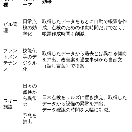
効果
種
ーマ
日常点
取得したデータをもとに自動で帳票を作
ビル管
検の効
成。点検のための移動時間だけでなく、
理
率化
帳票作成時間も削減。
プラン
技能伝
取得したデータから過去とは異なる傾向
トメン
承のデ
を抽出。改善案を過去事例から自然文
テナン
ジタル
（話し言葉）で提案。
ス
化
日々の
点検か
日常点検をリルズに置き換え、取得した
ら異常
スキー
データから設備の異常を抽出。
の
施設
データ確認の時間を大幅に削減。
予兆を
抽出