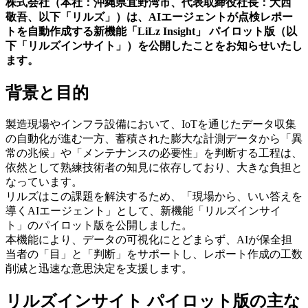
株式会社（本社：沖縄県宜野湾市、代表取締役社長：大西
敬吾、以下「リルズ」）は、AIエージェントが点検レポー
トを自動作成する新機能「LiLz Insight」 パイロット版（以
下「リルズインサイト」）を公開したことをお知らせいたし
ます。
背景と目的
製造現場やインフラ設備において、IoTを通じたデータ収集
の自動化が進む一方、蓄積された膨大な計測データから「異
常の兆候」や「メンテナンスの必要性」を判断する工程は、
依然として熟練技術者の知見に依存しており、大きな負担と
なっています。
リルズはこの課題を解決するため、「現場から、いい答えを
導くAIエージェント」として、新機能「リルズインサイ
ト」のパイロット版を公開しました。
本機能により、データの可視化にとどまらず、AIが保全担
当者の「目」と「判断」をサポートし、レポート作成の工数
削減と迅速な意思決定を支援します。
リルズインサイト パイロット版の主な