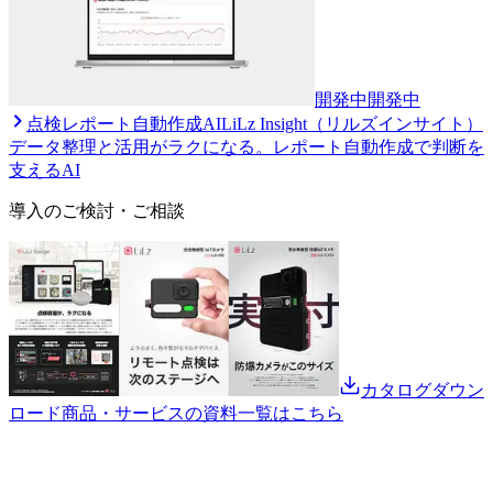
開発中
開発中
点検レポート自動作成AI
LiLz Insight（リルズインサイト）
データ整理と活用がラクになる。レポート自動作成で判断を
支えるAI
導入のご検討・ご相談
カタログダウン
ロード
商品・サービスの資料一覧はこちら