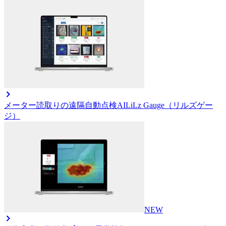
メーター読取りの遠隔自動点検AI
LiLz Gauge（リルズゲー
ジ）
NEW