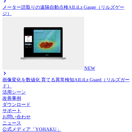
メーター読取りの遠隔自動点検AI
LiLz Gauge（リルズゲー
ジ）
NEW
画像変化を数値化 育てる異常検知AI
LiLz Guard（リルズガー
ド）
活用シーン
改善事例
ダウンロード
サポート
お問い合わせ
ニュース
公式メディア「YOHAKU」