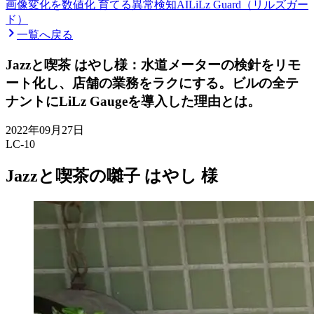
画像変化を数値化 育てる異常検知AI
LiLz Guard（リルズガー
ド）
一覧へ戻る
Jazzと喫茶 はやし様：水道メーターの検針をリモ
ート化し、店舗の業務をラクにする。ビルの全テ
ナントにLiLz Gaugeを導入した理由とは。
2022年09月27日
LC-10
Jazzと喫茶の囃子 はやし 様