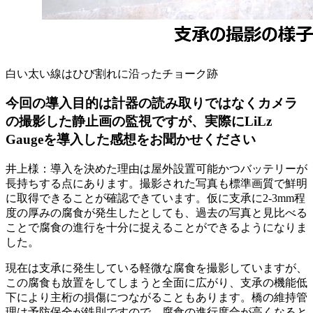
白い太い線はひび割れに沿ったチョーク跡
今回の導入目的は計器の読み取りではなくカメラ
の撮影した静止画の監視ですが、実際にLiLz
Gaugeを導入した感想をお聞かせください
井上様：導入を決めた理由は屋外設置可能かつバッテリーが
長持ちする点にあります。撮影された写真も標準画質で鮮明
に取得できることが確認できています。仮に支承に2-3mm程
度の厚みの腐食が発生したとしても、過去の写真と見比べる
ことで腐食の進行を十分に捉えることができるようになりま
した。
現在は支承に発生している軽微な腐食を撮影していますが、
この腐食も放置をしてしまうと全面に広がり、支承の機能低
下により主桁の損傷につながることもあります。橋の維持管
理は予防保全が鉄則ですので、腐食の進行度合が高くなると