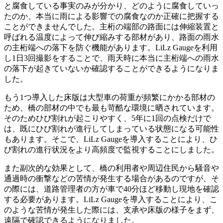
と腐食している事実のみが分かり、どのように腐食していっ
たのか、本当に雨による影響での腐食なのか正確に把握する
ことができませんでした。主桁の端部の路面には伸縮装置と
呼ばれる温度によって伸び縮みする部材があり、路面の雨水
の主桁端への落下を防ぐ機能があります。LiLz Gaugeを利用
し1日3回撮影をすることで、雨天時に本当に主桁端への雨水
の落下が起きていないか確認することができるようになりま
した。
もう1つ導入した床版は大型車の荷重が頻繁にかかる部材の
ため、橋の部材の中でも最も苛酷な環境に晒されています。
そのためひび割れが起こりやすく、5年に1回の点検だけで
は、既にひび割れが進行してしまっている状態になる可能性
もあります。そこで、LiLz Gaugeを導入することにより、ひ
び割れの進行状況をより高頻度で監視することにしました。
また副次的な効果として、橋の利用者や周辺住民から騒音や
通過時の衝撃などの苦情が発生する場合があるのですが、そ
の際には、道路管理者の方が車で40分ほど移動し現地を確認
する必要があります。LiLz Gaugeを導入することにより、こ
のような苦情が発生した際には、支承や床版の様子をまず、
遠隔で確認できるようになりました。