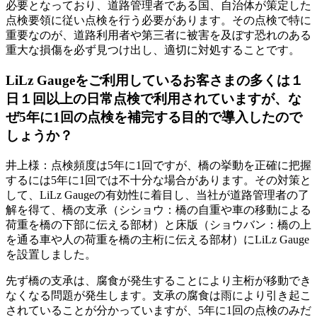
必要となっており、道路管理者である国、自治体が策定した
点検要領に従い点検を行う必要があります。その点検で特に
重要なのが、道路利用者や第三者に被害を及ぼす恐れのある
重大な損傷を必ず見つけ出し、適切に対処することです。
LiLz Gaugeをご利用しているお客さまの多くは１
日１回以上の日常点検で利用されていますが、な
ぜ5年に1回の点検を補完する目的で導入したので
しょうか？
井上様：点検頻度は5年に1回ですが、橋の挙動を正確に把握
するには5年に1回では不十分な場合があります。その対策と
して、LiLz Gaugeの有効性に着目し、当社が道路管理者の了
解を得て、橋の支承（シショウ：橋の自重や車の移動による
荷重を橋の下部に伝える部材）と床版（ショウバン：橋の上
を通る車や人の荷重を橋の主桁に伝える部材）にLiLz Gauge
を設置しました。
先ず橋の支承は、腐食が発生することにより主桁が移動でき
なくなる問題が発生します。支承の腐食は雨により引き起こ
されていることが分かっていますが、5年に1回の点検のみだ