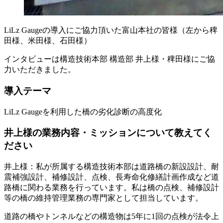
LiLz Gaugeの導入にご協力頂いた富山本社の皆様（左から稗
田様、米田様、石田様）
インタビューは構造技術本部 構造部 井上様・稗田様にご協
力いただきました。
導入テーマ
LiLz Gaugeを利用した橋の劣化診断の高度化
井上様の業務内容・ミッションについて教えてく
ださい
井上様：私が所属する構造技術本部は道路橋の新設設計、耐
震補強設計、補修設計、点検、長寿命化修繕計画作成など道
路橋に関わる業務を行っています。私は橋の点検、補修設計
等の橋の維持管理業務の専門家として担当しています。
道路の橋やトンネルなどの構造物は5年に1回の点検が法令上