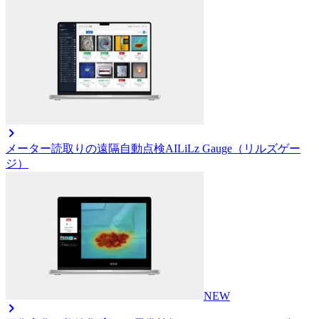
メーター読取りの遠隔自動点検AI
LiLz Gauge（リルズゲー
ジ）
NEW