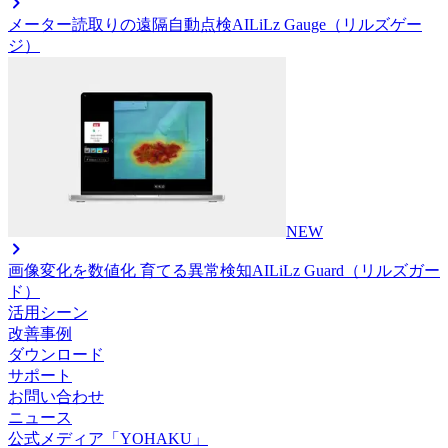
メーター読取りの遠隔自動点検AI
LiLz Gauge（リルズゲー
ジ）
NEW
画像変化を数値化 育てる異常検知AI
LiLz Guard（リルズガー
ド）
活用シーン
改善事例
ダウンロード
サポート
お問い合わせ
ニュース
公式メディア「YOHAKU」