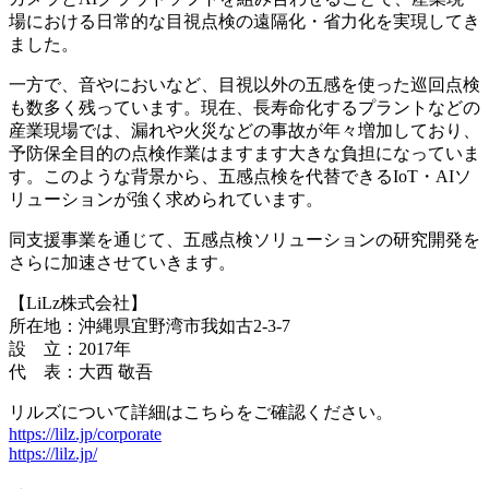
場における日常的な目視点検の遠隔化・省力化を実現してき
ました。
一方で、音やにおいなど、目視以外の五感を使った巡回点検
も数多く残っています。現在、長寿命化するプラントなどの
産業現場では、漏れや火災などの事故が年々増加しており、
予防保全目的の点検作業はますます大きな負担になっていま
す。このような背景から、五感点検を代替できるIoT・AIソ
リューションが強く求められています。
同支援事業を通じて、五感点検ソリューションの研究開発を
さらに加速させていきます。
【LiLz株式会社】
所在地：沖縄県宜野湾市我如古2-3-7
設 立：2017年
代 表：大西 敬吾
リルズについて詳細はこちらをご確認ください。
https://lilz.jp/corporate
https://lilz.jp/