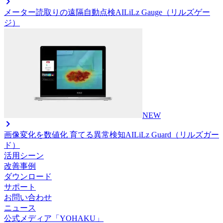
メーター読取りの遠隔自動点検AI
LiLz Gauge（リルズゲー
ジ）
NEW
画像変化を数値化 育てる異常検知AI
LiLz Guard（リルズガー
ド）
活用シーン
改善事例
ダウンロード
サポート
お問い合わせ
ニュース
公式メディア「YOHAKU」