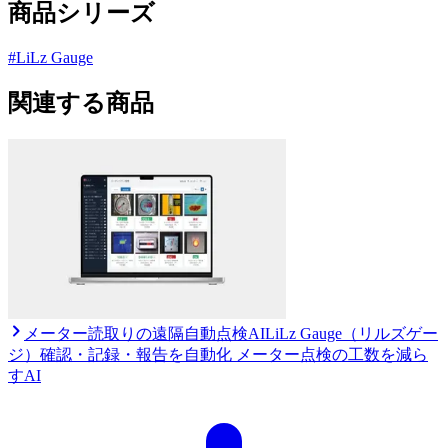
商品シリーズ
#
LiLz Gauge
関連する商品
メーター読取りの遠隔自動点検AI
LiLz Gauge（リルズゲー
ジ）
確認・記録・報告を自動化 メーター点検の工数を減ら
すAI