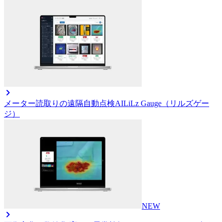
メーター読取りの遠隔自動点検AI
LiLz Gauge（リルズゲー
ジ）
NEW