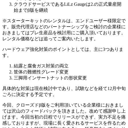
クラウドサービスであるLiLz Gaugeは2.の正式量産開
始までβ版を継続
※スターターキットのレンタルは、エンドユーザー様限定で
す。販売代理店などのパートナーシップをご検討の企業様に
おきましてはプレ生産品を検討用にご購入頂いております。
レンタル価格などは追ってご案内いたします。
ハードウェア強化対策のポイントとしては、主に3つありま
す。
結露と腐食ガス対策の両立
筐体の難燃性グレード変更
三脚用インサートナットの形状変更
具体的な対策は現在検討中であり、試験などを経て12月中旬
ごろに決定する予定です。
今回、クローズドβ版をご利用頂いている企業様におきまし
ては沢山のフィードバックを頂きました。改めて感謝申し上
げます。今回当初の日程でリリースができず、実力不足を痛
感しておりますが、現場に長く愛されるサービスを作るため