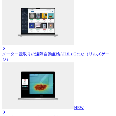
メーター読取りの遠隔自動点検AI
LiLz Gauge（リルズゲー
ジ）
NEW