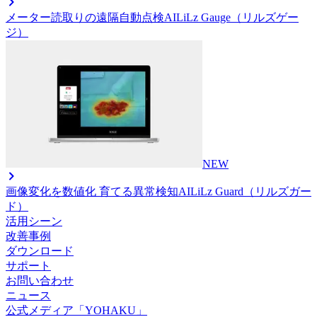
メーター読取りの遠隔自動点検AI
LiLz Gauge（リルズゲー
ジ）
NEW
画像変化を数値化 育てる異常検知AI
LiLz Guard（リルズガー
ド）
活用シーン
改善事例
ダウンロード
サポート
お問い合わせ
ニュース
公式メディア「YOHAKU」