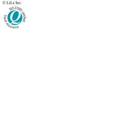
© LiLz Inc.