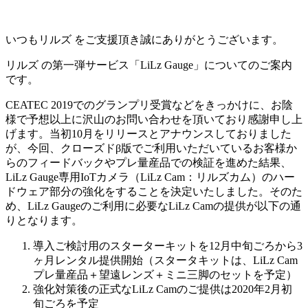
いつもリルズ をご支援頂き誠にありがとうございます。
リルズ の第一弾サービス「LiLz Gauge」についてのご案内
です。
CEATEC 2019でのグランプリ受賞などをきっかけに、お陰
様で予想以上に沢山のお問い合わせを頂いており感謝申し上
げます。当初10月をリリースとアナウンスしておりました
が、今回、クローズドβ版でご利用いただいているお客様か
らのフィードバックやプレ量産品での検証を進めた結果、
LiLz Gauge専用IoTカメラ（LiLz Cam：リルズカム）のハー
ドウェア部分の強化をすることを決定いたしました。そのた
め、LiLz Gaugeのご利用に必要なLiLz Camの提供が以下の通
りとなります。
導入ご検討用のスターターキットを12月中旬ごろから3
ヶ月レンタル提供開始（スタータキットは、LiLz Cam
プレ量産品＋望遠レンズ＋ミニ三脚のセットを予定）
強化対策後の正式なLiLz Camのご提供は2020年2月初
旬ごろを予定