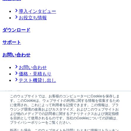
導入インタビュー
お役立ち情報
ダウンロード
サポート
お問い合わせ
お問い合わせ
価格・見積もり
テスト機貸し出し
メディア
このウェブサイトでは、お客様のコンピューターにCookieを保存しま
す。このCookieは、ウェブサイトの利用に関する情報を収集するため
に使用され、これによって利用者を記憶できます。この情報は、ブラ
公式メディア「YOHAKU」
ウジング環境の改善およびカスタマイズ、およびこのウェブサイトお
よび他のメディアでの訪問者に関するアナリティクスおよび測定指標
ニュース
サステナビリティ
会社情報
採用情報
プレスキット
を目的として使用されるものです。当社のCookieについての詳細は、
プライバシーポリシーをご覧ください。
プライバシーポリシー
情報セキュリティに関する方針
特定商
取引法に基づく表記
防爆機器に関する方針
拒否した場合、このウェブサイトを訪問したときに情報はトラッキン