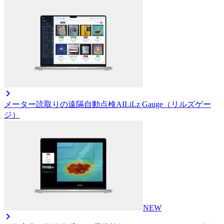
メーター読取りの遠隔自動点検AI
LiLz Gauge（リルズゲー
ジ）
NEW