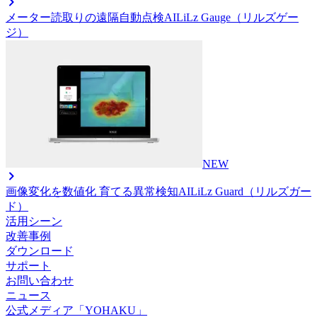
メーター読取りの遠隔自動点検AI
LiLz Gauge（リルズゲー
ジ）
NEW
画像変化を数値化 育てる異常検知AI
LiLz Guard（リルズガー
ド）
活用シーン
改善事例
ダウンロード
サポート
お問い合わせ
ニュース
公式メディア「YOHAKU」