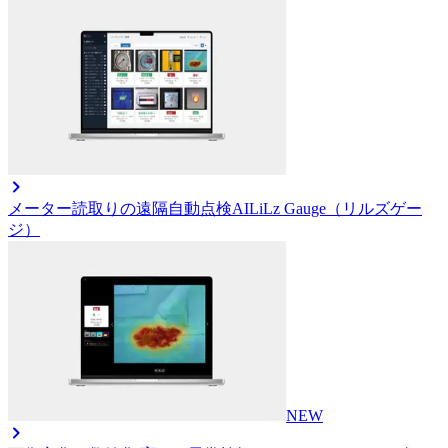
メーター読取りの遠隔自動点検AI
LiLz Gauge（リルズゲー
ジ）
NEW