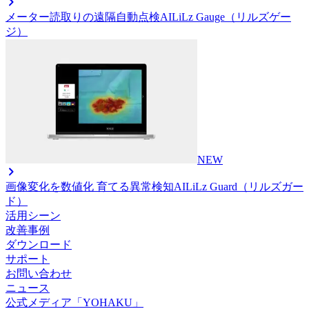
メーター読取りの遠隔自動点検AI
LiLz Gauge（リルズゲー
ジ）
NEW
画像変化を数値化 育てる異常検知AI
LiLz Guard（リルズガー
ド）
活用シーン
改善事例
ダウンロード
サポート
お問い合わせ
ニュース
公式メディア「YOHAKU」