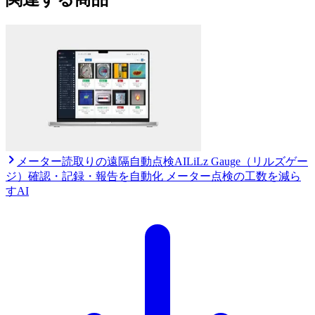
メーター読取りの遠隔自動点検AI
LiLz Gauge（リルズゲー
ジ）
確認・記録・報告を自動化 メーター点検の工数を減ら
すAI