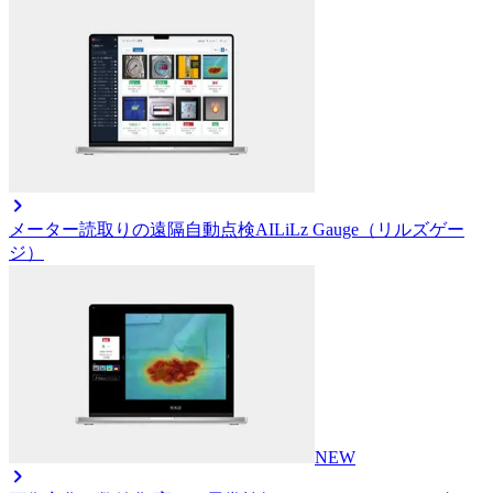
メーター読取りの遠隔自動点検AI
LiLz Gauge（リルズゲー
ジ）
NEW