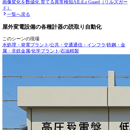
画像変化を数値化 育てる異常検知AI
LiLz Guard（リルズガー
ド）
一覧へ戻る
屋外変電設備の各種計器の読取り自動化
このシーンの現場
水処理・発電プラント
/
公共・交通通信・インフラ
/
鉄鋼・金
属・非鉄金属
/
化学プラント
/
石油精製