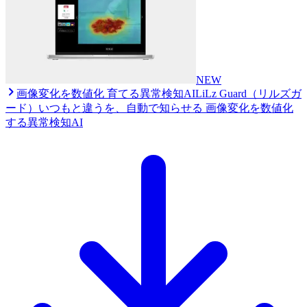
NEW
画像変化を数値化 育てる異常検知AI
LiLz Guard（リルズガ
ード）
いつもと違うを、自動で知らせる 画像変化を数値化
する異常検知AI