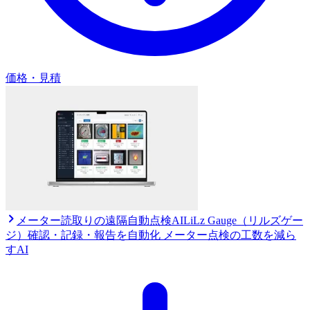
価格・見積
メーター読取りの遠隔自動点検AI
LiLz Gauge（リルズゲー
ジ）
確認・記録・報告を自動化 メーター点検の工数を減ら
すAI