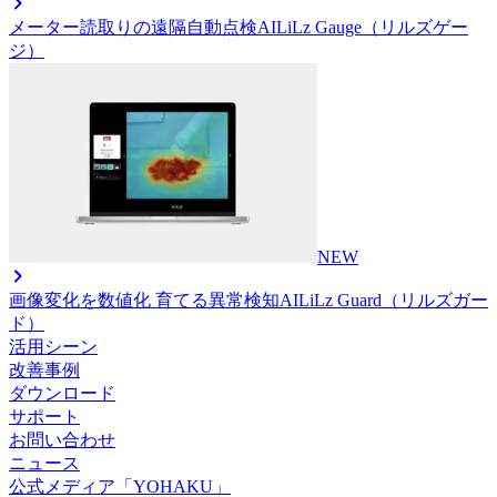
メーター読取りの遠隔自動点検AI
LiLz Gauge（リルズゲー
ジ）
NEW
画像変化を数値化 育てる異常検知AI
LiLz Guard（リルズガー
ド）
活用シーン
改善事例
ダウンロード
サポート
お問い合わせ
ニュース
公式メディア「YOHAKU」