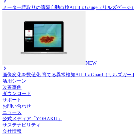
メーター読取りの遠隔自動点検AI
LiLz Gauge（リルズゲージ
NEW
画像変化を数値化 育てる異常検知AI
LiLz Guard（リルズガ
活用シーン
改善事例
ダウンロード
サポート
お問い合わせ
ニュース
公式メディア「YOHAKU」
サステナビリティ
会社情報