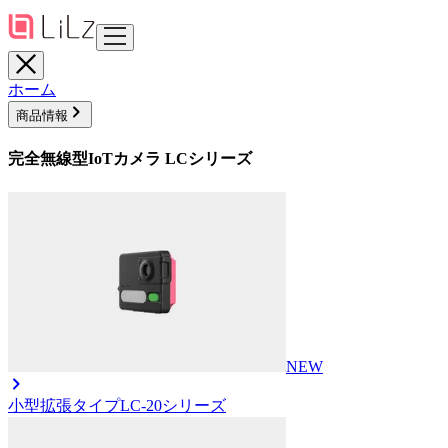
ホーム
商品情報
完全無線型IoTカメラ LCシリーズ
NEW
小型拡張タイプ
LC-20シリーズ