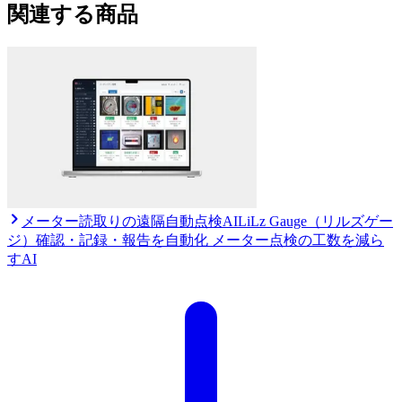
関連する商品
メーター読取りの遠隔自動点検AI
LiLz Gauge（リルズゲー
ジ）
確認・記録・報告を自動化 メーター点検の工数を減ら
すAI