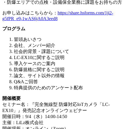
・防爆エリアでの点検・設備保全業務に課題をお持ちの方
お申し込みはこちらから：
https://share.hsforms.com/1ji2-
g5fPR_e9-1wAS6jA0A3eed8
プログラム
冒頭あいさつ
会社、メンバー紹介
社会的背景・課題について
LC-EX10に関するご説明
導入ケースのご案内
防爆規格に関するご説明
論文、サイト以外の情報
Q&Aご回答
特典提供のためのアンケート配布
開催概要
セミナー名：『完全無線型 防爆対応IoTカメラ「LC-
EX10」』発売記念オンラインウェビナー
開催日時：9/4（水）14:00-14:50
主催：LiLz株式会社
開催場所：オンライン（Zoom）