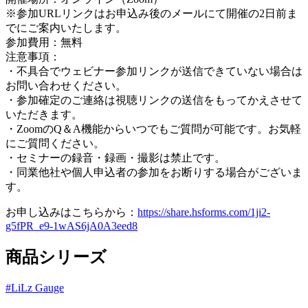
※参加URLリンクはお申込み後のメールにて開催の2日前ま
でにご案内いたします。
参加費用：無料
注意事項：
・不具合でウェビナー参加リンクが送信できていない場合は
お問い合わせください。
・参加確定のご連絡は視聴リンクの送信をもってかえさせて
いただきます。
・ZoomのQ＆A機能からいつでもご質問が可能です。お気軽
にご質問ください。
・セミナーの録音・録画・撮影は禁止です。
・同業他社や個人申込者の参加をお断りする場合がございま
す。
お申し込みはこちらから：
https://share.hsforms.com/1ji2-
g5fPR_e9-1wAS6jA0A3eed8
商品シリーズ
#
LiLz Gauge