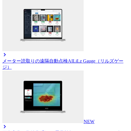
メーター読取りの遠隔自動点検AI
LiLz Gauge（リルズゲー
ジ）
NEW