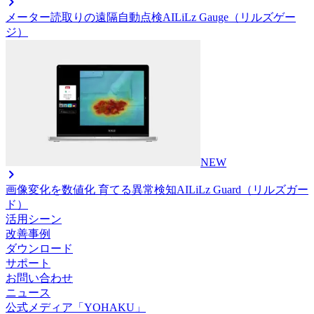
メーター読取りの遠隔自動点検AI
LiLz Gauge（リルズゲー
ジ）
NEW
画像変化を数値化 育てる異常検知AI
LiLz Guard（リルズガー
ド）
活用シーン
改善事例
ダウンロード
サポート
お問い合わせ
ニュース
公式メディア「YOHAKU」