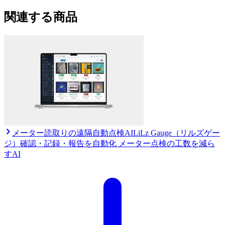
関連する商品
メーター読取りの遠隔自動点検AI
LiLz Gauge（リルズゲー
ジ）
確認・記録・報告を自動化 メーター点検の工数を減ら
すAI