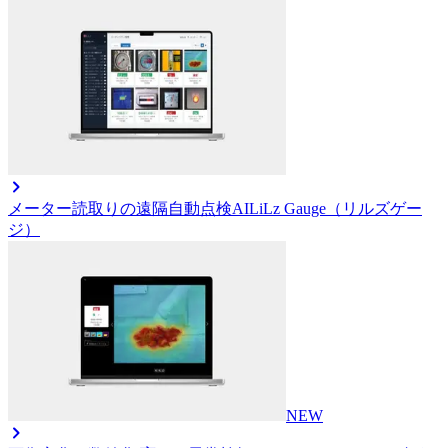
メーター読取りの遠隔自動点検AI
LiLz Gauge（リルズゲー
ジ）
NEW