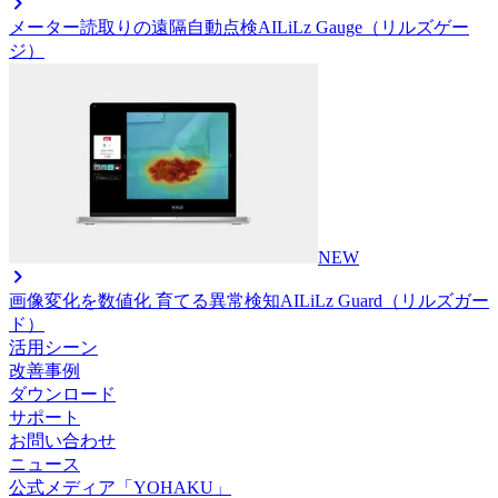
メーター読取りの遠隔自動点検AI
LiLz Gauge（リルズゲー
ジ）
NEW
画像変化を数値化 育てる異常検知AI
LiLz Guard（リルズガー
ド）
活用シーン
改善事例
ダウンロード
サポート
お問い合わせ
ニュース
公式メディア「YOHAKU」