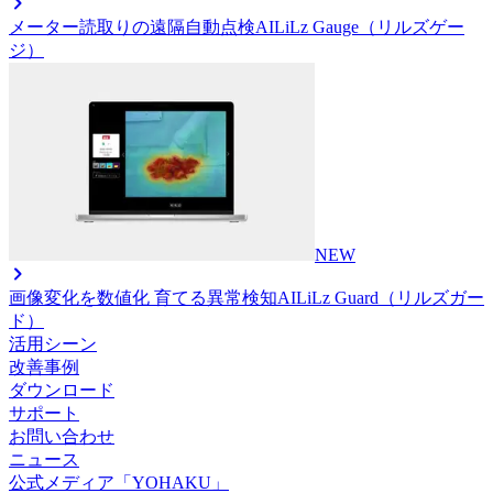
メーター読取りの遠隔自動点検AI
LiLz Gauge（リルズゲー
ジ）
NEW
画像変化を数値化 育てる異常検知AI
LiLz Guard（リルズガー
ド）
活用シーン
改善事例
ダウンロード
サポート
お問い合わせ
ニュース
公式メディア「YOHAKU」