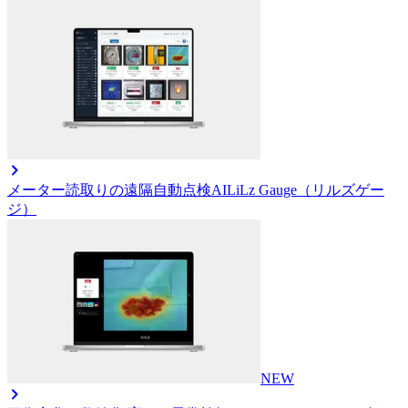
メーター読取りの遠隔自動点検AI
LiLz Gauge（リルズゲー
ジ）
NEW