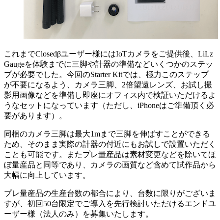
これまでClosedβユーザー様にはIoTカメラをご提供後、LiLz
Gaugeを体験までに三脚や計器の準備などいくつかのステッ
プが必要でした。今回のStarter Kitでは、極力このステップ
が不要になるよう、カメラ三脚、2倍望遠レンズ、お試し撮
影用画像などを準備し即座にオフィス内で検証いただけるよ
うなセットになっています（ただし、iPhoneはご準備頂く必
要があります）。
同梱のカメラ三脚は最大1mまで三脚を伸ばすことができる
ため、そのまま実際の計器の付近にもお試しで設置いただく
ことも可能です。またプレ量産品は素材変更などを除いてほ
ぼ量産品と同等であり、カメラの画質など含めて試作品から
大幅に向上しています。
プレ量産品の生産台数の都合により、台数に限りがございま
すが、初回50台限定でご導入を先行検討いただけるエンドユ
ーザー様（法人のみ）を募集いたします。