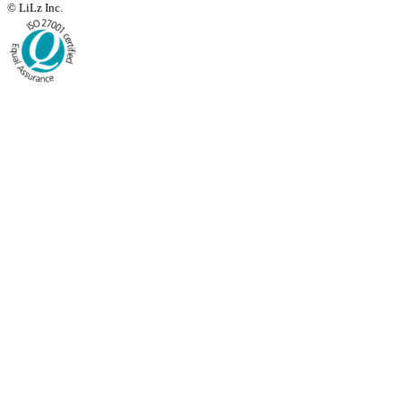
© LiLz Inc.