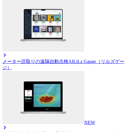
メーター読取りの遠隔自動点検AI
LiLz Gauge（リルズゲー
ジ）
NEW