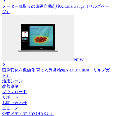
メーター読取りの遠隔自動点検AI
LiLz Gauge（リルズゲー
ジ）
NEW
画像変化を数値化 育てる異常検知AI
LiLz Guard（リルズガー
ド）
活用シーン
改善事例
ダウンロード
サポート
お問い合わせ
ニュース
公式メディア「YOHAKU」