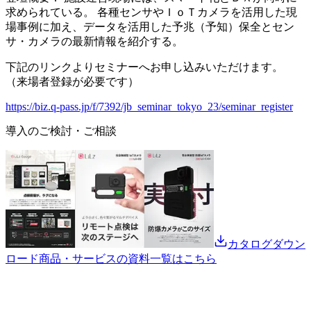
求められている。 各種センサやＩｏＴカメラを活用した現
場事例に加え、データを活用した予兆（予知）保全とセン
サ・カメラの最新情報を紹介する。
下記のリンクよりセミナーへお申し込みいただけます。
（来場者登録が必要です）
https://biz.q-pass.jp/f/7392/jb_seminar_tokyo_23/seminar_register
導入のご検討・ご相談
カタログダウン
ロード
商品・サービスの資料一覧はこちら