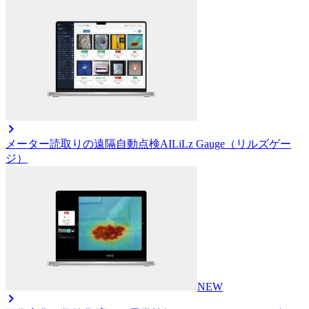
メーター読取りの遠隔自動点検AI
LiLz Gauge（リルズゲー
ジ）
NEW