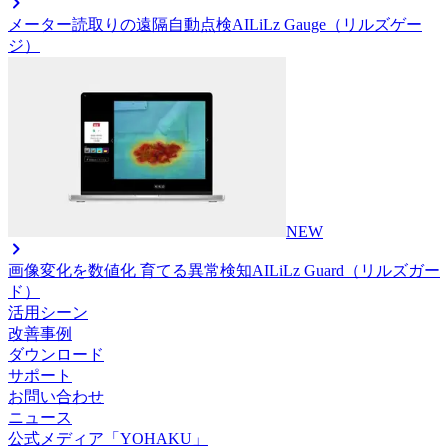
メーター読取りの遠隔自動点検AI
LiLz Gauge（リルズゲー
ジ）
NEW
画像変化を数値化 育てる異常検知AI
LiLz Guard（リルズガー
ド）
活用シーン
改善事例
ダウンロード
サポート
お問い合わせ
ニュース
公式メディア「YOHAKU」