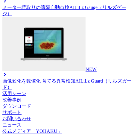
メーター読取りの遠隔自動点検AI
LiLz Gauge（リルズゲー
ジ）
NEW
画像変化を数値化 育てる異常検知AI
LiLz Guard（リルズガー
ド）
活用シーン
改善事例
ダウンロード
サポート
お問い合わせ
ニュース
公式メディア「YOHAKU」