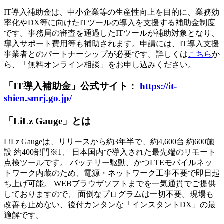
IT導入補助金は、中小企業等の生産性向上を目的に、業務効
率化やDX等に向けたITツールの導入を支援する補助金制度
です。事務局の審査を通過したITツールが補助対象となり、
導入サポート費用等も補助されます。申請には、IT導入支援
事業者とのパートナーシップが必要です。詳しくは
こちら
か
ら、「無料オンライン相談」をお申し込みください。
「IT導入補助金」公式サイト：
https://it-
shien.smrj.go.jp/
「LiLz Gauge」とは
LiLz Gaugeは、リリースから約3年半で、約4,600台 約600施
設 約400部門※1、 日本国内で導入された最先端のリモート
点検ツールです。 バッテリー駆動、かつLTEモバイルネッ
トワーク内蔵のため、電源・ネットワーク工事不要で即日起
ち上げ可能。 WEBブラウザソフトまでを一気通貫でご提供
しておりますので、 面倒なプログラムは一切不要。現場も
改善も止めない、後付カンタンな「インスタントDX」の最
適解です。