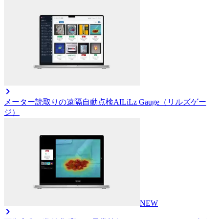
メーター読取りの遠隔自動点検AI
LiLz Gauge（リルズゲー
ジ）
NEW