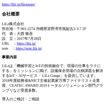
https://lilz.jp/lilzgauge/
会社概要
LiLz株式会社
所在地：〒901-2274 沖縄県宜野湾市我如古2-3-7 2F
代 表：大西 敬吾
設 立：2017年7月28日
URL ：
https://lilz.jp/
note ：
https://note.lilz.jp/
事業内容
LiLzは「機械学習とIoTの技術融合で、現場の仕事をラクに
する」をミッションに掲げ、設備保全現場の点検課題を解決
するIoT・AIサービス「 LiLz Gauge」を提供しています。
2018年度総務省&NICT主催起業家万博ファイナリスト企業
賞、CEATEC AWARD 2019トータルソリューション部門グラ
ンプリなど受賞多数。
導入のご検討・ご相談