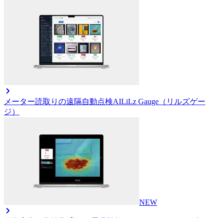
メーター読取りの遠隔自動点検AI
LiLz Gauge（リルズゲー
ジ）
NEW