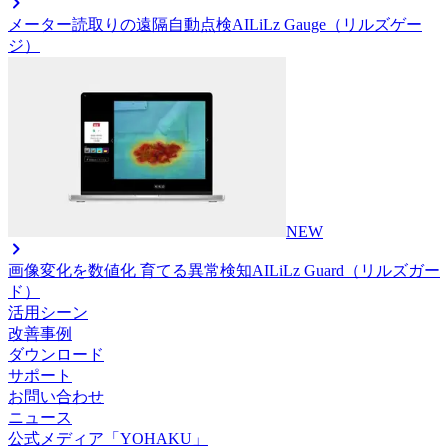
メーター読取りの遠隔自動点検AI
LiLz Gauge（リルズゲー
ジ）
NEW
画像変化を数値化 育てる異常検知AI
LiLz Guard（リルズガー
ド）
活用シーン
改善事例
ダウンロード
サポート
お問い合わせ
ニュース
公式メディア「YOHAKU」