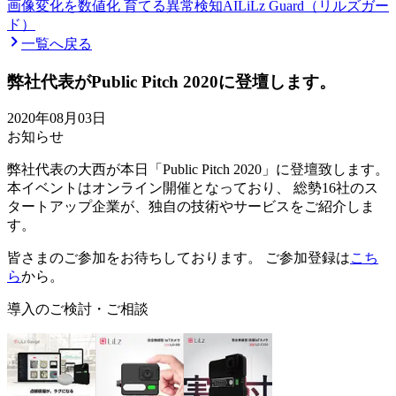
画像変化を数値化 育てる異常検知AI
LiLz Guard（リルズガー
ド）
一覧へ戻る
弊社代表がPublic Pitch 2020に登壇します。
2020年08月03日
お知らせ
弊社代表の大西が本日「Public Pitch 2020」に登壇致します。
本イベントはオンライン開催となっており、 総勢16社のス
タートアップ企業が、独自の技術やサービスをご紹介しま
す。
皆さまのご参加をお待ちしております。 ご参加登録は
こち
ら
から。
導入のご検討・ご相談