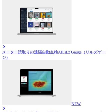
メーター読取りの遠隔自動点検AI
LiLz Gauge（リルズゲー
ジ）
NEW