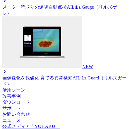
メーター読取りの遠隔自動点検AI
LiLz Gauge（リルズゲー
ジ）
NEW
画像変化を数値化 育てる異常検知AI
LiLz Guard（リルズガー
ド）
活用シーン
改善事例
ダウンロード
サポート
お問い合わせ
ニュース
公式メディア「YOHAKU」