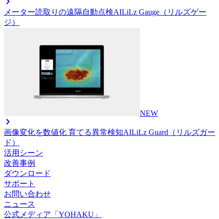
メーター読取りの遠隔自動点検AI
LiLz Gauge（リルズゲー
ジ）
NEW
画像変化を数値化 育てる異常検知AI
LiLz Guard（リルズガー
ド）
活用シーン
改善事例
ダウンロード
サポート
お問い合わせ
ニュース
公式メディア「YOHAKU」