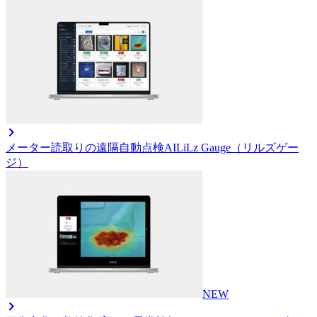
メーター読取りの遠隔自動点検AI
LiLz Gauge（リルズゲー
ジ）
NEW