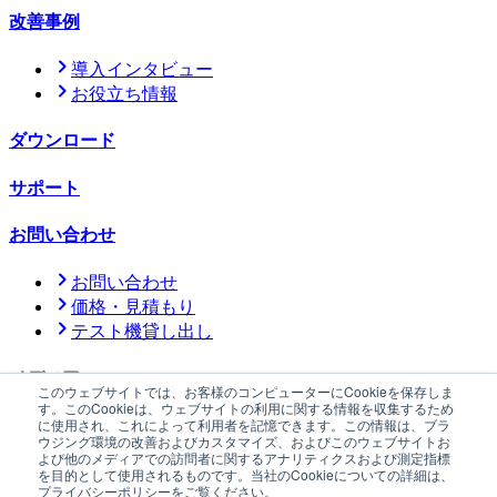
改善事例
導入インタビュー
お役立ち情報
ダウンロード
サポート
お問い合わせ
お問い合わせ
価格・見積もり
テスト機貸し出し
メディア
このウェブサイトでは、お客様のコンピューターにCookieを保存しま
す。このCookieは、ウェブサイトの利用に関する情報を収集するため
に使用され、これによって利用者を記憶できます。この情報は、ブラ
公式メディア「YOHAKU」
ウジング環境の改善およびカスタマイズ、およびこのウェブサイトお
よび他のメディアでの訪問者に関するアナリティクスおよび測定指標
ニュース
サステナビリティ
会社情報
採用情報
プレスキット
を目的として使用されるものです。当社のCookieについての詳細は、
プライバシーポリシー
情報セキュリティに関する方針
特定商
プライバシーポリシーをご覧ください。