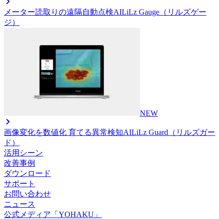
メーター読取りの遠隔自動点検AI
LiLz Gauge（リルズゲー
ジ）
NEW
画像変化を数値化 育てる異常検知AI
LiLz Guard（リルズガー
ド）
活用シーン
改善事例
ダウンロード
サポート
お問い合わせ
ニュース
公式メディア「YOHAKU」