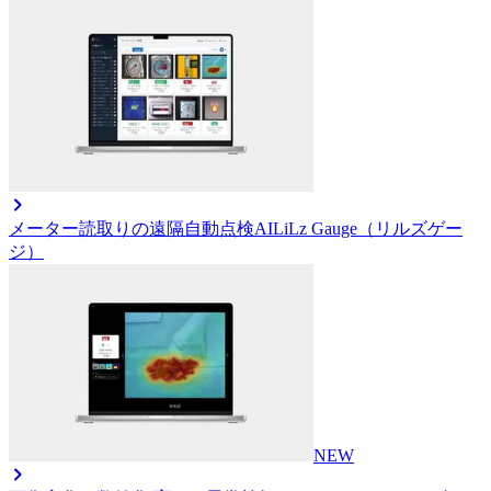
メーター読取りの遠隔自動点検AI
LiLz Gauge（リルズゲー
ジ）
NEW