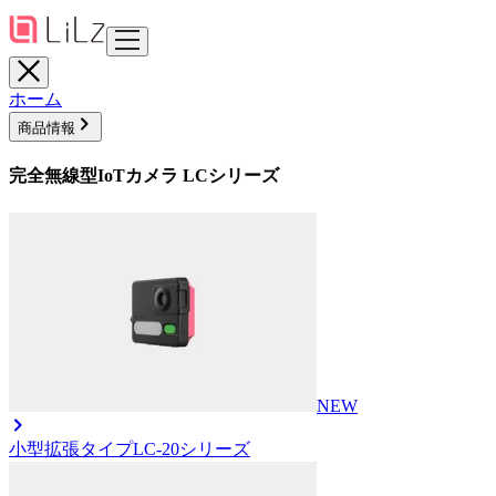
ホーム
商品情報
完全無線型IoTカメラ LCシリーズ
NEW
小型拡張タイプ
LC-20シリーズ