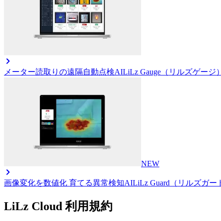
メーター読取りの遠隔自動点検AI
LiLz Gauge（リルズゲージ
NEW
画像変化を数値化 育てる異常検知AI
LiLz Guard（リルズガ
LiLz Cloud 利用規約