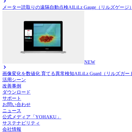
メーター読取りの遠隔自動点検AI
LiLz Gauge（リルズゲージ
NEW
画像変化を数値化 育てる異常検知AI
LiLz Guard（リルズガ
活用シーン
改善事例
ダウンロード
サポート
お問い合わせ
ニュース
公式メディア「YOHAKU」
サステナビリティ
会社情報