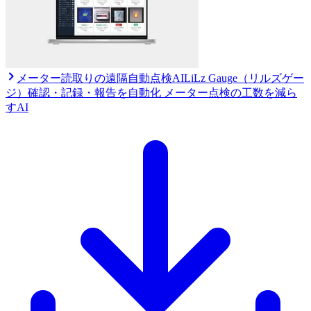
メーター読取りの遠隔自動点検AI
LiLz Gauge（リルズゲー
ジ）
確認・記録・報告を自動化 メーター点検の工数を減ら
すAI