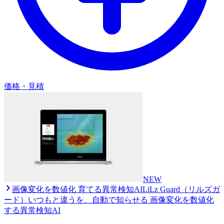
価格・見積
NEW
画像変化を数値化 育てる異常検知AI
LiLz Guard（リルズガ
ード）
いつもと違うを、自動で知らせる 画像変化を数値化
する異常検知AI