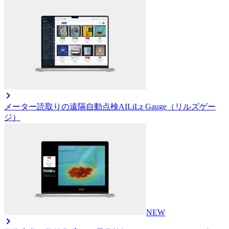
メーター読取りの遠隔自動点検AI
LiLz Gauge（リルズゲー
ジ）
NEW