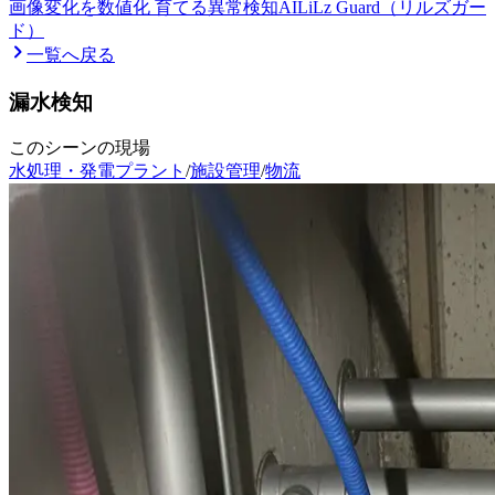
画像変化を数値化 育てる異常検知AI
LiLz Guard（リルズガー
ド）
一覧へ戻る
漏水検知
このシーンの現場
水処理・発電プラント
/
施設管理
/
物流