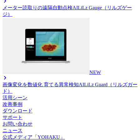
メーター読取りの遠隔自動点検AI
LiLz Gauge（リルズゲー
ジ）
NEW
画像変化を数値化 育てる異常検知AI
LiLz Guard（リルズガー
ド）
活用シーン
改善事例
ダウンロード
サポート
お問い合わせ
ニュース
公式メディア「YOHAKU」