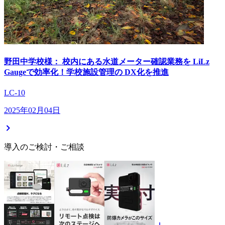
野田中学校様： 校内にある水道メーター確認業務を LiLz
Gaugeで効率化！学校施設管理の DX化を推進
LC-10
2025年02月04日
導入のご検討・ご相談