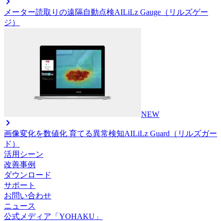
メーター読取りの遠隔自動点検AI
LiLz Gauge（リルズゲー
ジ）
NEW
画像変化を数値化 育てる異常検知AI
LiLz Guard（リルズガー
ド）
活用シーン
改善事例
ダウンロード
サポート
お問い合わせ
ニュース
公式メディア「YOHAKU」