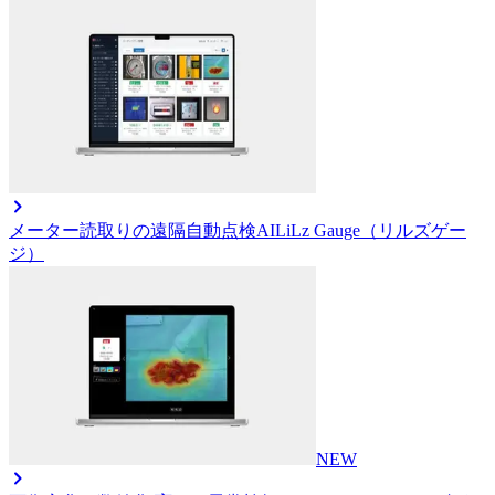
メーター読取りの遠隔自動点検AI
LiLz Gauge（リルズゲー
ジ）
NEW