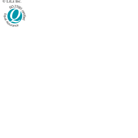
© LiLz Inc.