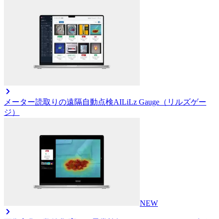
メーター読取りの遠隔自動点検AI
LiLz Gauge（リルズゲー
ジ）
NEW