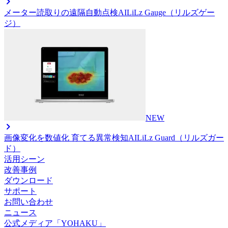
メーター読取りの遠隔自動点検AI
LiLz Gauge（リルズゲー
ジ）
NEW
画像変化を数値化 育てる異常検知AI
LiLz Guard（リルズガー
ド）
活用シーン
改善事例
ダウンロード
サポート
お問い合わせ
ニュース
公式メディア「YOHAKU」