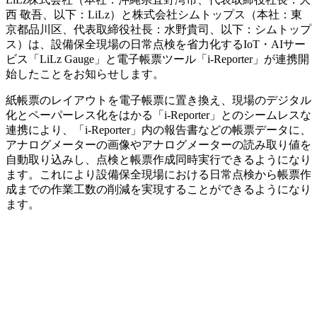
西 敬吾、以下：LiLz）と株式会社シムトップス（本社：東
京都品川区、代表取締役社長：水野貴司、以下：シムトップ
ス）は、設備保全現場の日常点検を省力化するIoT・AIサー
ビス「LiLz Gauge」と電子帳票ツール「i-Reporter」が連携開
始したことをお知らせします。
紙帳票のレイアウトを電子帳票に置き換え、現場のデジタル
化とペーパーレス化をはかる「i-Reporter」とのシームレスな
連携により、「i-Reporter」内の報告書などの帳票データに、
アナログメーターの画像やアナログメーターの読み取り値を
自動取り込みし、点検と帳票作成同時実行できるようになり
ます。これにより設備保全現場における日常点検から帳票作
成までの作業工数の削減を実現することができるようになり
ます。