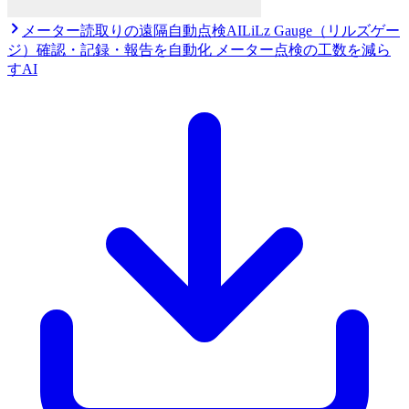
メーター読取りの遠隔自動点検AI
LiLz Gauge（リルズゲー
ジ）
確認・記録・報告を自動化 メーター点検の工数を減ら
すAI