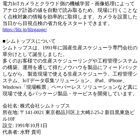
電力IoTカメラとクラウド側の機械学習・画像処理によって
アナログ計器の値を⾃動で読み取るため、現場に⾏くことな
く点検対象の情報を効率的に取得します。カメラを設置した
当⽇から目視点検の省⼒化をスタートできます。
https://lilz.jp/lilzgauge/
■シムトップスについて
シムトップスは、1991年に国産生産スケジューラ専門会社の
草分けとして誕生しました。
多くのお客様での生産スケジューリングや工程管理システム
の構築、運用を通して得たノウハウを製品にフィードバック
しながら、製造現場で使える生産スケジューラ、工程管理シ
ステム、IoTデータ収集ソリューション、iPad、iPhone、
Windows「現場帳票」ペーパーレス ソリューションなど真に
現場で使えるパッケージ製品・サービスを開発しています。
会社名: 株式会社シムトップス
所在地: 〒141-0021 東京都品川区上大崎2-25-2 新目黒東急ビ
ル10F
設⽴: 1991年10月1日
代表者: 水野 貴司