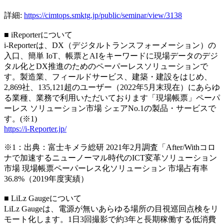
詳細:
https://cimtops.smktg.jp/public/seminar/view/3138
■ iReporterについて
i-Reporterは、DX（デジタルトランスフォーメーション）の
入口、簡単 IoT、帳票とAIをキーワードに現場データのデジ
タル化とDX推進のためのペーパーレスソリューションで
す。製造業、フィールドサービス、建築・建設をはじめ、
2,869社、135,121超のユーザー（2022年5月末現在）にあらゆ
る業種、業務で利用いただいております「現場帳票」ペーパ
ーレス ソリューション市場 シェアNo.1の製品・サービスで
す。(※1)
https://i-Reporter.jp/
※1：出典：富士キメラ総研 2021年2月調査「After/Withコロ
ナで加速するニューノーマル時代のICT変革ソリューション
市場 現場帳票ペーパーレス化ソリューション 市場占有率
36.8%（2019年度実績）
■ LiLz Gaugeについて
LiLz Gaugeは、電源が無いあらゆる場所の目視巡回点検をリ
モート化します。1⽇3回撮影で約3年と⻑期稼働する低消費