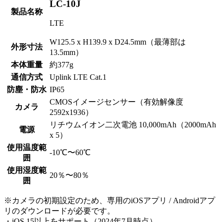
LC-10J
製品名称
LTE
W125.5 x H139.9 x D24.5mm（最薄部は
外形寸法
13.5mm）
本体重量
約377g
通信方式
Uplink LTE Cat.1
防塵・防水
IP65
CMOSイメージセンサー（有効解像度
カメラ
2592x1936）
リチウムイオン二次電池 10,000mAh（2000mAh
電源
x 5）
使用温度範
-10℃〜60℃
囲
使用湿度範
20％〜80％
囲
※カメラの初期設定のため、専用のiOSアプリ / Androidアプ
リのダウンロードが必要です。
・iOS 15以上をサポート（2024年7月時点）