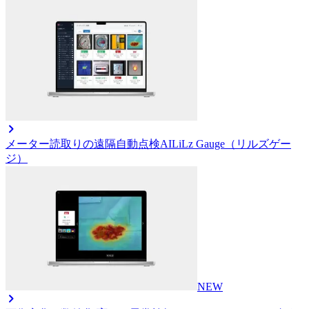
メーター読取りの遠隔自動点検AI
LiLz Gauge（リルズゲー
ジ）
NEW