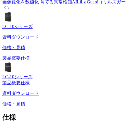
画像変化を数値化 育てる異常検知AI
LiLz Guard（リルズガー
ド）
LC-10
シリーズ
資料ダウンロード
価格・見積
製品概要
仕様
LC-10
シリーズ
製品概要
仕様
資料ダウンロード
価格・見積
仕様