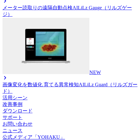
メーター読取りの遠隔自動点検AI
LiLz Gauge（リルズゲー
ジ）
NEW
画像変化を数値化 育てる異常検知AI
LiLz Guard（リルズガー
ド）
活用シーン
改善事例
ダウンロード
サポート
お問い合わせ
ニュース
公式メディア「YOHAKU」