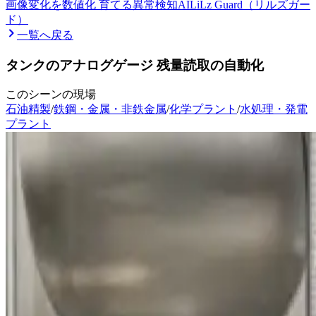
画像変化を数値化 育てる異常検知AI
LiLz Guard（リルズガー
ド）
一覧へ戻る
タンクのアナログゲージ 残量読取の自動化
このシーンの現場
石油精製
/
鉄鋼・金属・非鉄金属
/
化学プラント
/
水処理・発電
プラント