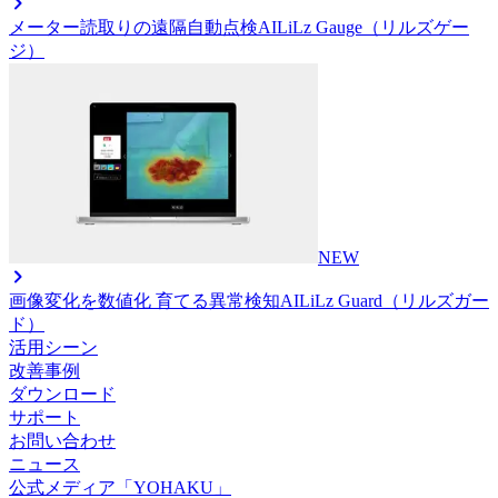
メーター読取りの遠隔自動点検AI
LiLz Gauge（リルズゲー
ジ）
NEW
画像変化を数値化 育てる異常検知AI
LiLz Guard（リルズガー
ド）
活用シーン
改善事例
ダウンロード
サポート
お問い合わせ
ニュース
公式メディア「YOHAKU」