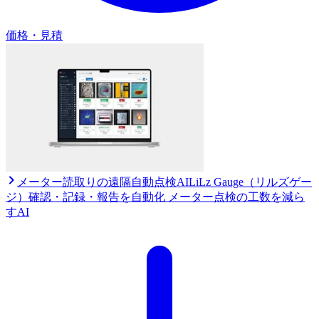
価格・見積
メーター読取りの遠隔自動点検AI
LiLz Gauge（リルズゲー
ジ）
確認・記録・報告を自動化 メーター点検の工数を減ら
すAI