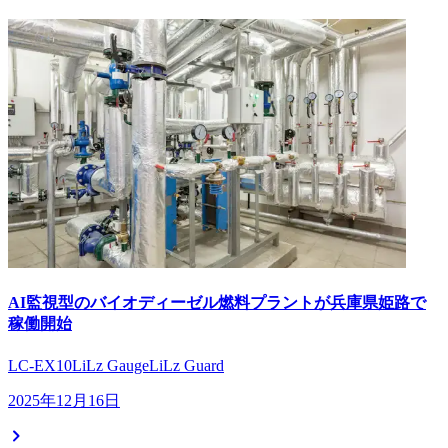
AI監視型のバイオディーゼル燃料プラントが兵庫県姫路で
稼働開始
LC-EX10
LiLz Gauge
LiLz Guard
2025年12月16日