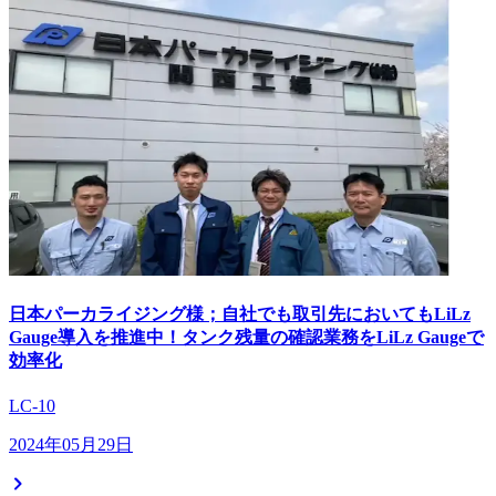
日本パーカライジング様；自社でも取引先においてもLiLz
Gauge導入を推進中！タンク残量の確認業務をLiLz Gaugeで
効率化
LC-10
2024年05月29日