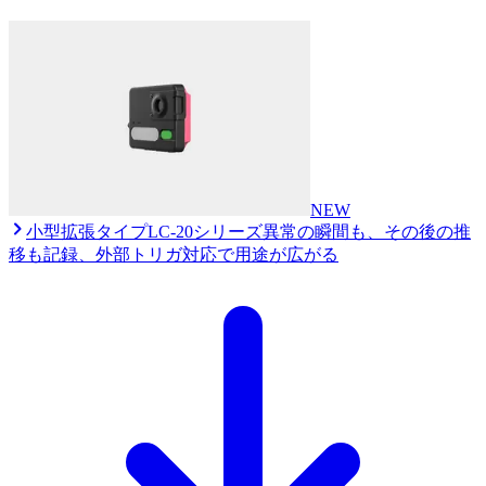
NEW
小型拡張タイプ
LC-20シリーズ
異常の瞬間も、その後の推
移も記録、外部トリガ対応で用途が広がる