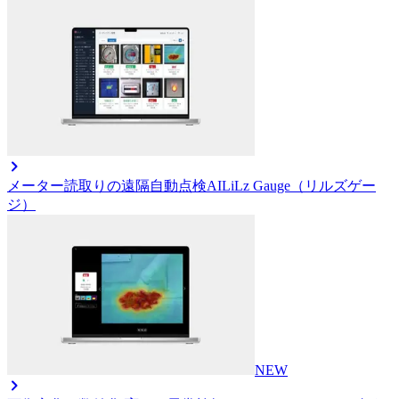
メーター読取りの遠隔自動点検AI
LiLz Gauge（リルズゲー
ジ）
NEW