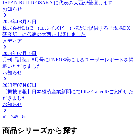
JAPAN BUILD OSAKA に代表の大西が登壇します
お知らせ
2023年08月22日
株式会社L is B （エルイズビー）様がご提供する「現場DX
研究所」に代表の大西が出演しました
メディア
2023年07月19日
月刊「計装」8月号にENEOS様によるユーザーレポートを掲
載いただきました
お知らせ
2023年07月07日
【掲載情報】日本経済産業新聞にてLiLz Gaugeをご紹介いた
だきました
お知らせ
«
1
...
3
4
5
...
8
»
商品シリーズから探す