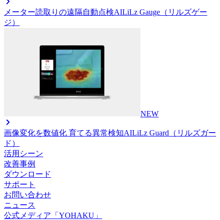
メーター読取りの遠隔自動点検AI
LiLz Gauge（リルズゲー
ジ）
NEW
画像変化を数値化 育てる異常検知AI
LiLz Guard（リルズガー
ド）
活用シーン
改善事例
ダウンロード
サポート
お問い合わせ
ニュース
公式メディア「YOHAKU」