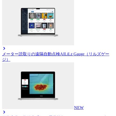
メーター読取りの遠隔自動点検AI
LiLz Gauge（リルズゲー
ジ）
NEW