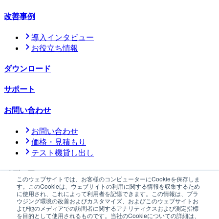
改善事例
導入インタビュー
お役立ち情報
ダウンロード
サポート
お問い合わせ
お問い合わせ
価格・見積もり
テスト機貸し出し
メディア
このウェブサイトでは、お客様のコンピューターにCookieを保存しま
す。このCookieは、ウェブサイトの利用に関する情報を収集するため
に使用され、これによって利用者を記憶できます。この情報は、ブラ
公式メディア「YOHAKU」
ウジング環境の改善およびカスタマイズ、およびこのウェブサイトお
よび他のメディアでの訪問者に関するアナリティクスおよび測定指標
ニュース
サステナビリティ
会社情報
採用情報
プレスキット
を目的として使用されるものです。当社のCookieについての詳細は、