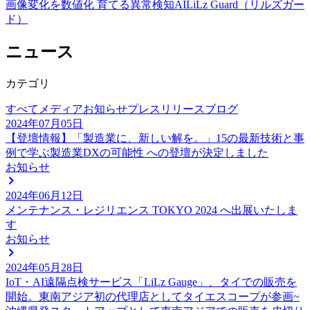
画像変化を数値化 育てる異常検知AI
LiLz Guard（リルズガー
ド）
ニュース
カテゴリ
すべて
メディア
お知らせ
プレスリリース
ブログ
2024年07月05日
【登壇情報】「製造業に、新しい解を。」15の最新技術と事
例で学ぶ製造業DXの可能性 への登壇が決定しました
お知らせ
2024年06月12日
メンテナンス・レジリエンス TOKYO 2024 へ出展いたしま
す
お知らせ
2024年05月28日
IoT・AI遠隔点検サービス「LiLz Gauge」、タイでの販売を
開始。東南アジア初の代理店としてタイエスコープが参画~